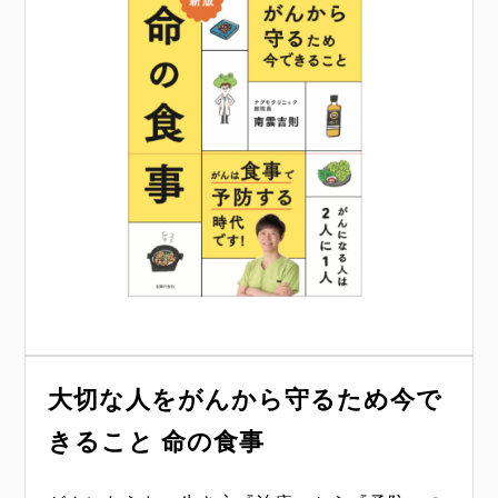
明るく前向きになれる
体を冷やせば健康になる
病気が逃げていく！紫外線のすご
ドクター南雲の部屋とからだのお
南雲体操で体が10歳若返る!
飲むだけ！みるみる若返る！甘酒
大切な人をがんから守るため
ドクター南雲のこれが本物だ!
60歳を超えても40代に見える生
たいせつなちきゅうのたいせつな
今で
乳がんのお話100
い力
掃除術
酵素水
きること 命の食事
き方
ともだち
健康常識を覆し、著者が「自ら実践」している
体を柔軟にして、肩こり、腰痛などの病気知ら
毛生え薬からサプリメントまで。医師として客
健康法をくまなく綴った一冊。いつまでもイキ
ずの体を手に入れて、10歳若返りを目指す一冊
観的データともに、南雲先生が選んだ本当に良