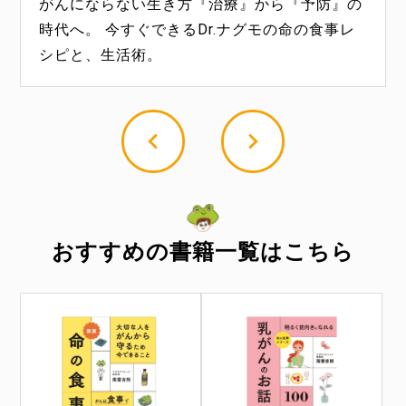
乳がんの正しい最新の知識と治療を、100のお
「1日1食」「命の食事」を実践のドクターナグ
健康な体、クリアな思考、幸せな毎日を送る人
飲むだけで体がみるみる若返る“甘酒酵素水"の
がんにならない生き方『治療』から『予防』の
自身も実体験として年を重ね体の変化や老化対
「いのちのバトン」の不思議なお話を、生きも
イキと健康に美しく生きる方法。
です。
い商品を医学的見地から紹介！
話で、世界いちわかりやすく、理解することが
モが次に発見&実践しているのは、「紫外線パ
がしているからだと暮らしの磨き方。
レシピを大公開！
時代へ。 今すぐできるDr.ナグモの命の食事レ
策に新たな発見があった。そこから編み出した
のたちの多彩な色をヒントに紡ぎだします。
できる本。
ワー」
シピと、生活術。
若返りの秘策を公開！
おすすめの書籍一覧はこちら